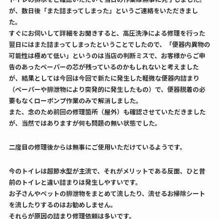
が、数日後「また詰まってしまった」というご連絡をいただきまし
た。
すぐにお伺いして詳細をお聞きすると、高圧洗浄による修理を行った
翌日にはまた詰まってしまったということでしたので、「便器内異物の
可能性は極めて低い」というのは当店の判断ミスで、お客様からご申
告のあったペーパーの芯が残っているのかもしれないと考えました
が、結果としては今回は今回で新たに発生した軽微な便器内詰まり
（ペーパーや排泄物により突発的に発生したもの）で、便器脱着の必
要もなくローポンプ作業のみで解消しました。
また、念のため前回の修理箇所（屋外）も確認させていただきました
が、当然ではありますが何も問題の無い状態でした。
二度目の修理後からは無事にご使用いただけているようです。
今のトイレは超節水型が主流で、それがメリットである反面、ひと昔
前のトイレと違い詰まりは発生しやすいです。
お子さんやペットの排泄物をまとめて流したり、流せるお掃除シート
を流したりするのはお勧めしません。
それらが原因の詰まり修理依頼は多いです。