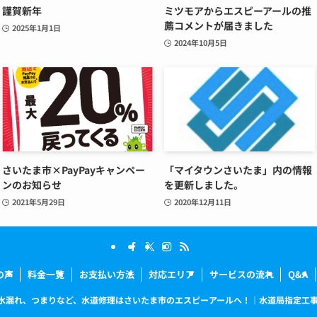
謹賀新年
ミツモアからエスピーアールの推
薦コメントが届きました
2025年1月1日
2024年10月5日
さいたま市×PayPayキャンペー
「マイタウンさいたま」内の情報
ンのお知らせ
を更新しました。
2021年5月29日
2020年12月11日
の声
料金一覧
お支払い方法
対応エリア
サービスの流れ
Q&A
水漏れ、つまりなど、水道修理はさいたま市のエスピーアールへ！｜水道局指定工事