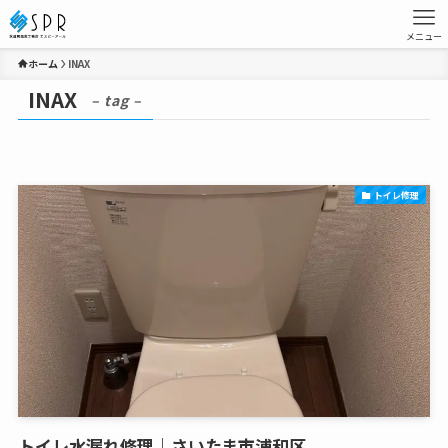
メニュー
ホーム
INAX
INAX
– tag –
トイレ修理
トイレ水漏れ修理｜さいたま市浦和区