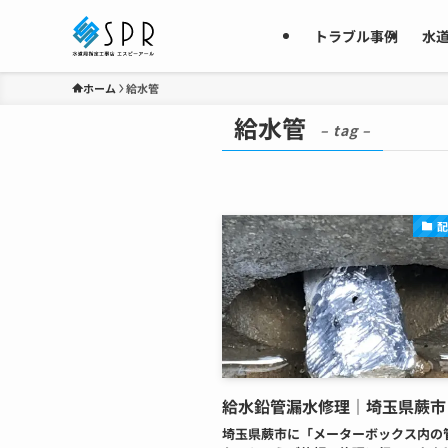
トラブル事例
水
ホーム
給水管
給水管
– tag –
給水鉛管漏水修理｜埼玉県蕨市
埼玉県蕨市に「メーターボックス内の