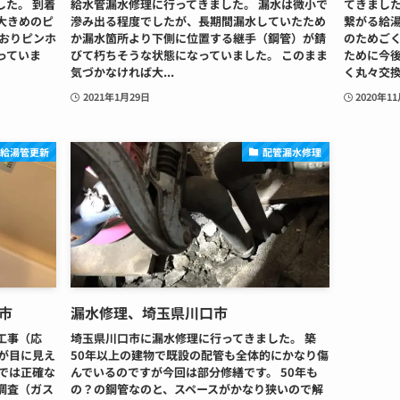
た。 到着
給水管漏水修理に行ってきました。 漏水は微小で
てきました
大きめのピ
滲み出る程度でしたが、長期間漏水していたため
繋がる給
とおりピンホ
か漏水箇所より下側に位置する継手（鋼管）が錆
のためご
っていま
びて朽ちそうな状態になっていました。 このまま
ために今
気づかなければ大...
く丸々交換さ
2021年1月29日
2020年1
、給湯管更新
配管漏水修理
市
漏水修理、埼玉県川口市
工事（応
埼玉県川口市に漏水修理に行ってきました。 築
が目に見え
50年以上の建物で既設の配管も全体的にかなり傷
では正確な
んでいるのですが今回は部分修繕です。 50年も
調査（ガス
の？の鋼管なのと、スペースがかなり狭いので解