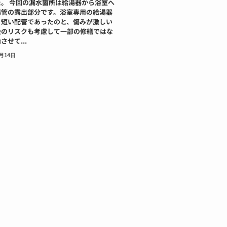
。 今回の漏水箇所は給湯器から浴室へ
湯管の露出部分です。浴室専用の給湯器
く短い配管であったのと、傷みが激しい
後のリスクも考慮して一部の修繕ではな
せて...
1月14日