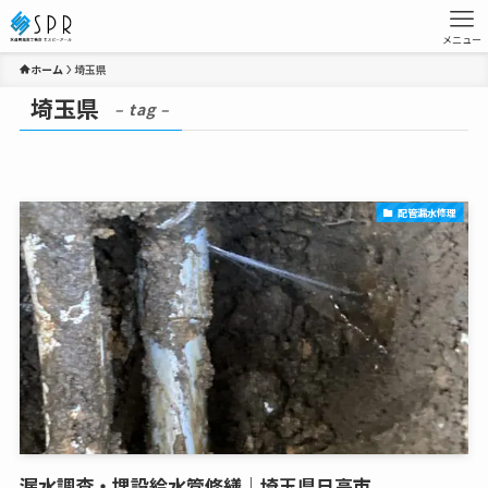
メニュー
ホーム
埼玉県
埼玉県
– tag –
配管漏水修理
漏水調査・埋設給水管修繕｜埼玉県日高市