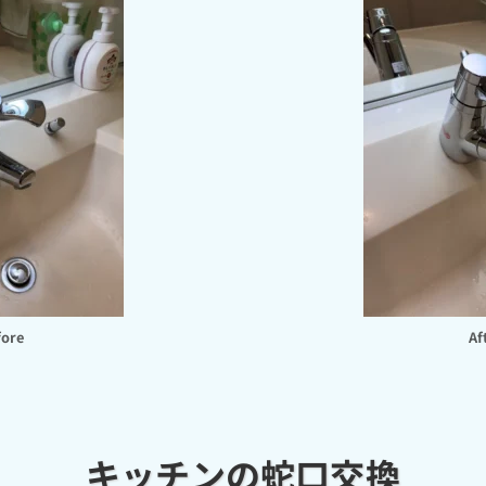
fore
Af
キッチンの蛇口交換