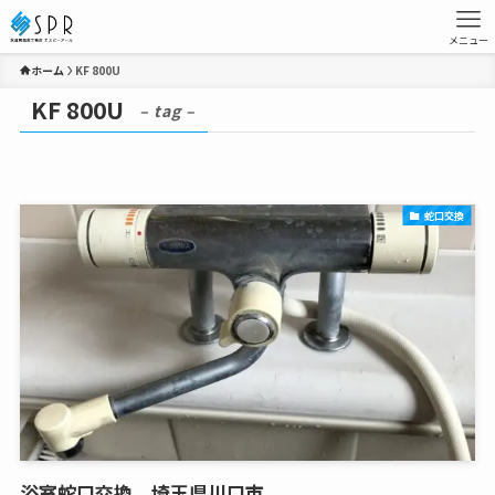
メニュー
ホーム
KF 800U
KF 800U
– tag –
蛇口交換
浴室蛇口交換、埼玉県川口市