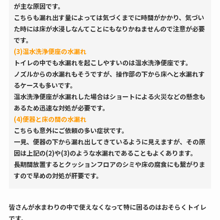
が主な原因です。
こちらも漏れ出す量によっては気づくまでに時間がかかり、気づい
た時には床が水浸しなんてことにもなりかねませんので注意が必要
です。
(3)温水洗浄便座の水漏れ
トイレの中でも水漏れを起こしやすいのは温水洗浄便座です。
ノズルからの水漏れもそうですが、操作部の下から床へと水漏れす
るケースも多いです。
温水洗浄便座が水漏れした場合はショートによる火災などの懸念も
あるため迅速な対処が必要です。
(4)便器と床の間の水漏れ
こちらも意外にご依頼の多い症状です。
一見、便器の下から漏れ出してきているように見えますが、その原
因は上記の(2)や(3)のような水漏れであることもよくあります。
長期間放置するとクッションフロアのシミや床の腐食にも繋がりま
すので早めの対処が肝要です。
皆さんが水まわりの中で使えなくなって特に困るのはおそらくトイレ
です。