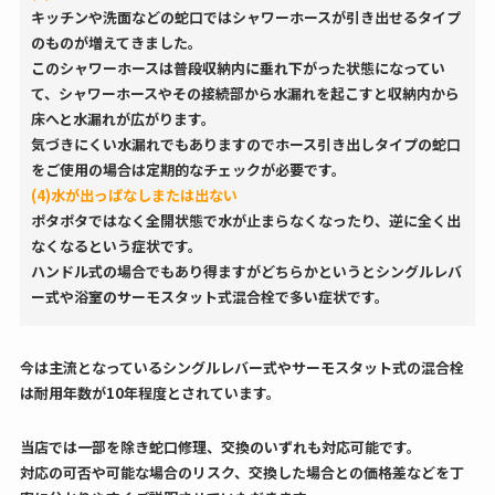
キッチンや洗面などの蛇口ではシャワーホースが引き出せるタイプ
のものが増えてきました。
このシャワーホースは普段収納内に垂れ下がった状態になってい
て、シャワーホースやその接続部から水漏れを起こすと収納内から
床へと水漏れが広がります。
気づきにくい水漏れでもありますのでホース引き出しタイプの蛇口
をご使用の場合は定期的なチェックが必要です。
(4)水が出っぱなしまたは出ない
ポタポタではなく全開状態で水が止まらなくなったり、逆に全く出
なくなるという症状です。
ハンドル式の場合でもあり得ますがどちらかというとシングルレバ
ー式や浴室のサーモスタット式混合栓で多い症状です。
今は主流となっているシングルレバー式やサーモスタット式の混合栓
は耐用年数が10年程度とされています。
当店では一部を除き蛇口修理、交換のいずれも対応可能です。
対応の可否や可能な場合のリスク、交換した場合との価格差などを丁