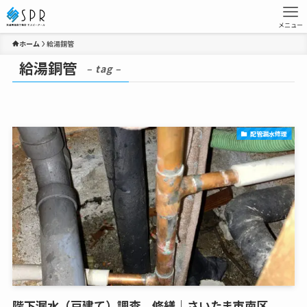
メニュー
ホーム
給湯銅管
給湯銅管
– tag –
配管漏水修理
階下漏水（戸建て）調査、修繕｜さいたま市南区