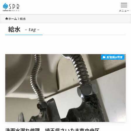
メニュー
ホーム
給水
給水
– tag –
配管漏水修理
洗面水漏れ修理、埼玉県さいたま市中央区