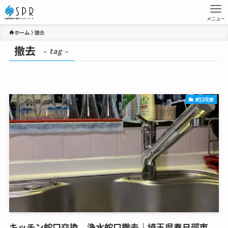
メニュー
ホーム
撤去
撤去
– tag –
蛇口交換
キッチン蛇口交換、浄水蛇口撤去｜埼玉県春日部市