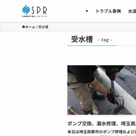
トラブル事例
水
ホーム
受水槽
受水槽
– tag –
ポンプ交換、漏水修理、埼玉県
本日は埼玉県蕨市のポンプ修理および