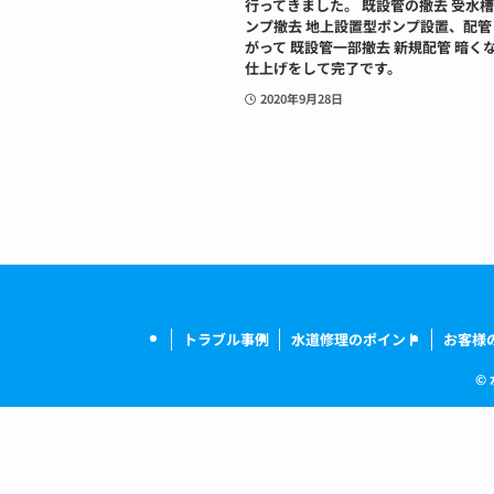
行ってきました。 既設管の撤去 受水
ンプ撤去 地上設置型ポンプ設置、配管
がって 既設管一部撤去 新規配管 暗く
仕上げをして完了です。
2020年9月28日
トラブル事例
水道修理のポイント
お客様
©