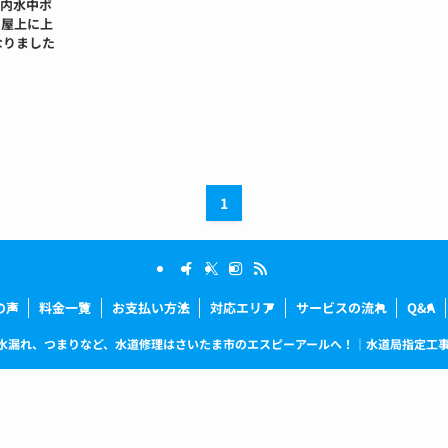
槽内水中ポ
 屋上に上
なりました
1
の声
料金一覧
お支払い方法
対応エリア
サービスの流れ
Q&A
水漏れ、つまりなど、水道修理はさいたま市のエスピーアールへ！｜水道局指定工事