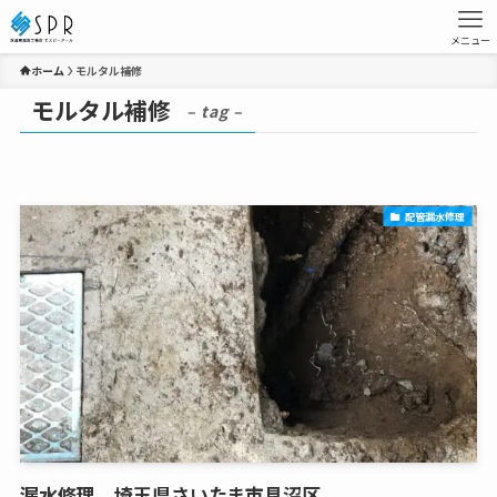
メニュー
ホーム
モルタル補修
モルタル補修
– tag –
配管漏水修理
漏水修理、埼玉県さいたま市見沼区