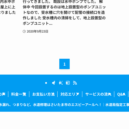
槽内水中ポ
行ってきました。 既設は水中ポンプでした。 解
 屋上に上
体中 今回設置するのは地上設置型のポンプユニッ
なりました
トなので、受水槽に穴を開けて配管の接続口を造
作しました 受水槽内の清掃をして、地上設置型の
ポンプユニット...
2020年9月23日
1
の声
料金一覧
お支払い方法
対応エリア
サービスの流れ
Q&A
水漏れ、つまりなど、水道修理はさいたま市のエスピーアールへ！｜水道局指定工事