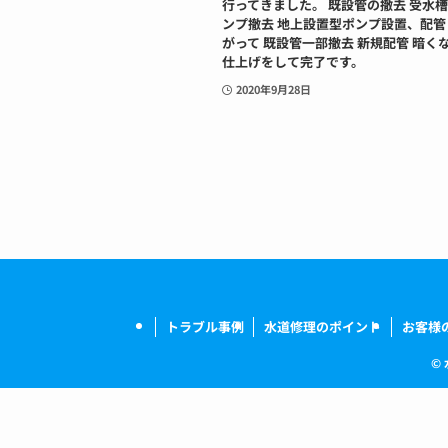
行ってきました。 既設管の撤去 受水
ンプ撤去 地上設置型ポンプ設置、配管
がって 既設管一部撤去 新規配管 暗く
仕上げをして完了です。
2020年9月28日
トラブル事例
水道修理のポイント
お客様
©