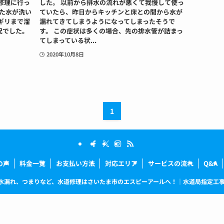
修理に行っ
した。 以前から排水の流れが悪くて我慢して使っ
った水が洗い
ていたら、昨日からキッチンと床との間から水が
ギリまで溜
漏れてきてしまうようになってしまったそうで
況でした。
す。 この症状は多くの場合、先の排水管が詰まっ
てしまっている状...
2020年10月8日
1
の声
料金一覧
お支払い方法
対応エリア
サービスの流れ
Q&A
水漏れ、つまりなど、水道修理はさいたま市のエスピーアールへ！｜水道局指定工事